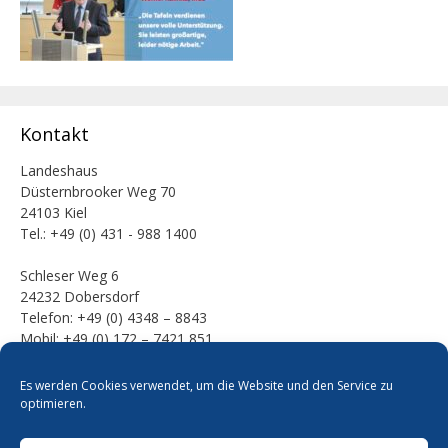
Kontakt
Landeshaus
Düsternbrooker Weg 70
24103 Kiel
Tel.: +49 (0) 431 - 988 1400
Schleser Weg 6
24232 Dobersdorf
Telefon: +49 (0) 4348 – 8843
Mobil: +49 (0) 172 – 7421 851
E-Mail:
Es werden Cookies verwendet, um die Website und den Service zu
mail [at] werner-kalinka [dot] de
optimieren.