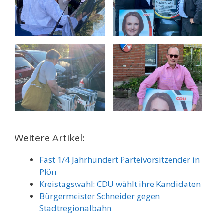
Weitere Artikel:
Fast 1/4 Jahrhundert Parteivorsitzender in
Plön
Kreistagswahl: CDU wählt ihre Kandidaten
Bürgermeister Schneider gegen
Stadtregionalbahn