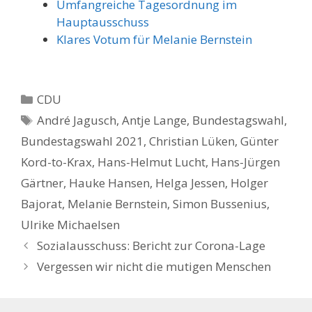
Umfangreiche Tagesordnung im
Hauptausschuss
Klares Votum für Melanie Bernstein
Kategorien
CDU
Schlagwörter
André Jagusch
,
Antje Lange
,
Bundestagswahl
,
Bundestagswahl 2021
,
Christian Lüken
,
Günter
Kord-to-Krax
,
Hans-Helmut Lucht
,
Hans-Jürgen
Gärtner
,
Hauke Hansen
,
Helga Jessen
,
Holger
Bajorat
,
Melanie Bernstein
,
Simon Bussenius
,
Ulrike Michaelsen
Sozialausschuss: Bericht zur Corona-Lage
Vergessen wir nicht die mutigen Menschen