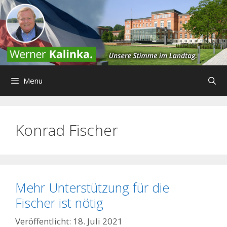
Zum
Inhalt
springen
Menu
Konrad Fischer
Mehr Unterstützung für die
Fischer ist nötig
18. Juli 2021