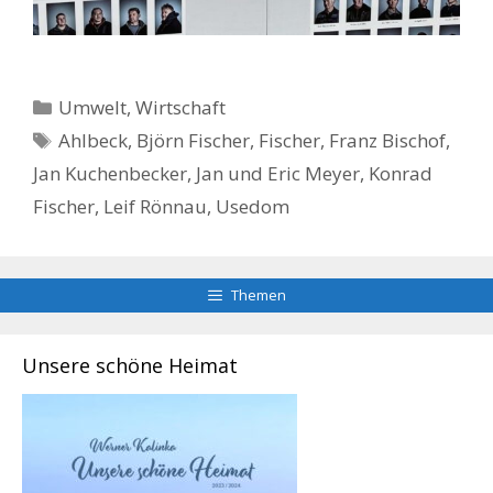
Kategorien
Umwelt
,
Wirtschaft
Schlagwörter
Ahlbeck
,
Björn Fischer
,
Fischer
,
Franz Bischof
,
Jan Kuchenbecker
,
Jan und Eric Meyer
,
Konrad
Fischer
,
Leif Rönnau
,
Usedom
Themen
Unsere schöne Heimat