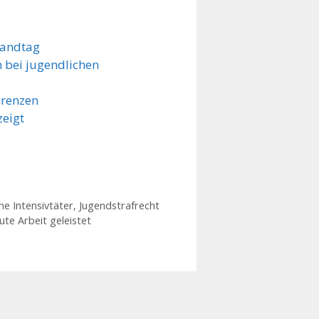
Landtag
 bei jugendlichen
Grenzen
zeigt
he Intensivtäter
,
Jugendstrafrecht
te Arbeit geleistet