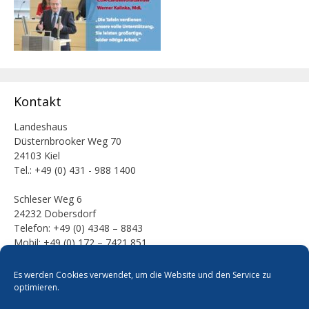
Kontakt
Landeshaus
Düsternbrooker Weg 70
24103 Kiel
Tel.: +49 (0) 431 - 988 1400
Schleser Weg 6
24232 Dobersdorf
Telefon: +49 (0) 4348 – 8843
Mobil: +49 (0) 172 – 7421 851
E-Mail:
Es werden Cookies verwendet, um die Website und den Service zu
mail [at] werner-kalinka [dot] de
optimieren.