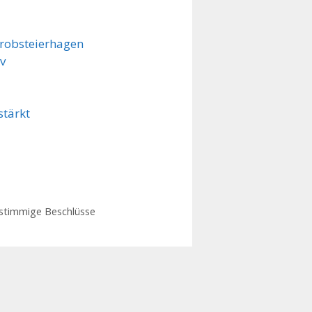
Probsteierhagen
iv
stärkt
nstimmige Beschlüsse