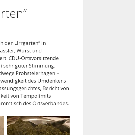
rten“
 den „Irrgarten“ in
Kassler, Wurst und
ert. CDU-Ortsvorsitzende
ei sehr guter Stimmung.
dwege Probsteierhagen –
otwendigkeit des Umdenkens
assungsgerichtes, Bericht von
gkeit von Tempolimits
tammtisch des Ortsverbandes.