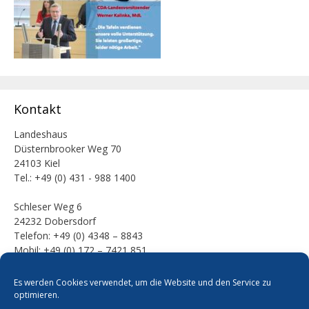
Kontakt
Landeshaus
Düsternbrooker Weg 70
24103 Kiel
Tel.: +49 (0) 431 - 988 1400
Schleser Weg 6
24232 Dobersdorf
Telefon: +49 (0) 4348 – 8843
Mobil: +49 (0) 172 – 7421 851
E-Mail:
Es werden Cookies verwendet, um die Website und den Service zu
mail [at] werner-kalinka [dot] de
optimieren.