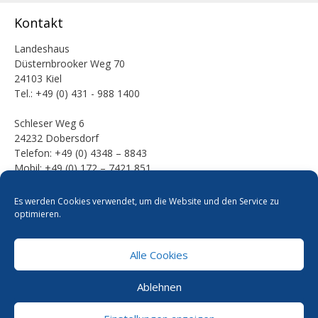
Kontakt
Landeshaus
Düsternbrooker Weg 70
24103 Kiel
Tel.: +49 (0) 431 - 988 1400
Schleser Weg 6
24232 Dobersdorf
Telefon: +49 (0) 4348 – 8843
Mobil: +49 (0) 172 – 7421 851
E-Mail:
Es werden Cookies verwendet, um die Website und den Service zu
mail [at] werner-kalinka [dot] de
optimieren.
Alle Cookies
Pressefotos
Datenschutzerklärung
Cookie-Richtlinie
Ablehnen
Kontakt
Impressum