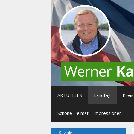
Zum
Inhalt
springen
AKTUELLES
Landtag
Kreis
Schöne Heimat – Impressionen
Soziales