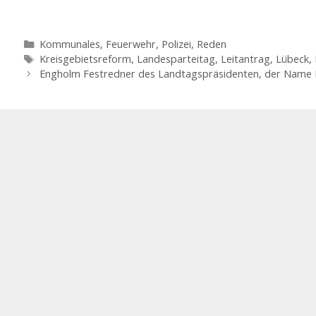
Kategorien
Kommunales, Feuerwehr, Polizei
,
Reden
Schlagwörter
Kreisgebietsreform
,
Landesparteitag
,
Leitantrag
,
Lübeck
,
Engholm Festredner des Landtagspräsidenten, der Name 