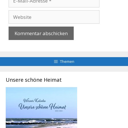
Mail-
Adresse
Website
Themen
Unsere schöne Heimat