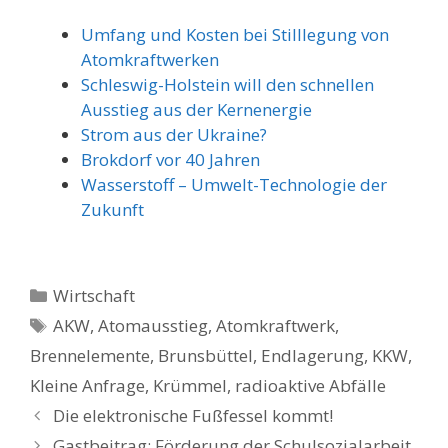
Umfang und Kosten bei Stilllegung von
Atomkraftwerken
Schleswig-Holstein will den schnellen
Ausstieg aus der Kernenergie
Strom aus der Ukraine?
Brokdorf vor 40 Jahren
Wasserstoff – Umwelt-Technologie der
Zukunft
Kategorien
Wirtschaft
Schlagwörter
AKW
,
Atomausstieg
,
Atomkraftwerk
,
Brennelemente
,
Brunsbüttel
,
Endlagerung
,
KKW
,
Kleine Anfrage
,
Krümmel
,
radioaktive Abfälle
Die elektronische Fußfessel kommt!
Gastbeitrag: Förderung der Schulsozialarbeit