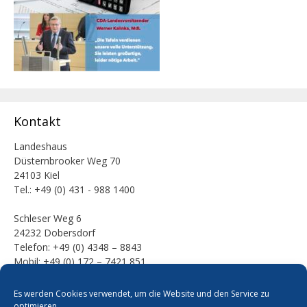
Kontakt
Landeshaus
Düsternbrooker Weg 70
24103 Kiel
Tel.: +49 (0) 431 - 988 1400
Schleser Weg 6
24232 Dobersdorf
Telefon: +49 (0) 4348 – 8843
Mobil: +49 (0) 172 – 7421 851
E-Mail:
Es werden Cookies verwendet, um die Website und den Service zu
mail [at] werner-kalinka [dot] de
optimieren.