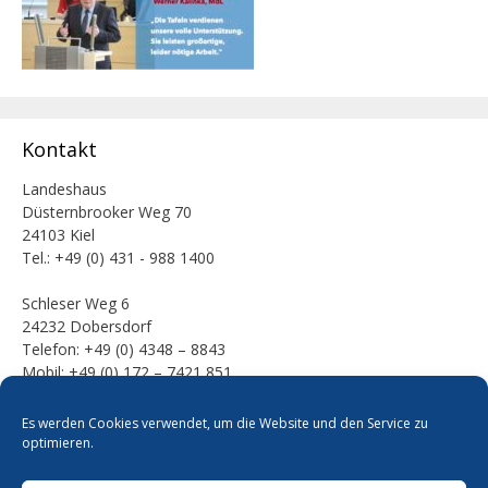
Kontakt
Landeshaus
Düsternbrooker Weg 70
24103 Kiel
Tel.: +49 (0) 431 - 988 1400
Schleser Weg 6
24232 Dobersdorf
Telefon: +49 (0) 4348 – 8843
Mobil: +49 (0) 172 – 7421 851
E-Mail:
Es werden Cookies verwendet, um die Website und den Service zu
mail [at] werner-kalinka [dot] de
optimieren.