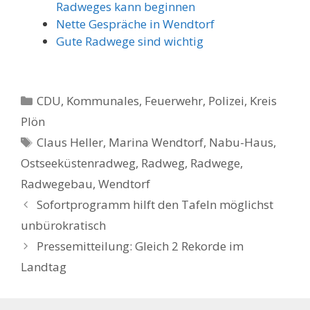
Radweges kann beginnen
Nette Gespräche in Wendtorf
Gute Radwege sind wichtig
Kategorien
CDU
,
Kommunales, Feuerwehr, Polizei
,
Kreis
Plön
Schlagwörter
Claus Heller
,
Marina Wendtorf
,
Nabu-Haus
,
Ostseeküstenradweg
,
Radweg
,
Radwege
,
Radwegebau
,
Wendtorf
Sofortprogramm hilft den Tafeln möglichst
unbürokratisch
Pressemitteilung: Gleich 2 Rekorde im
Landtag