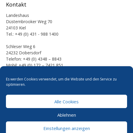
Kontakt
Landeshaus
Düsternbrooker Weg 70
24103 Kiel
Tel.: +49 (0) 431 - 988 1400
Schleser Weg 6
24232 Dobersdorf
Telefon: +49 (0) 4348 – 8843
Mobil: +49 (0) 172 – 7421 851
E-Mail:
Es werden Cookies verwendet, um die Website und den Service zu
mail [at] werner-kalinka [dot] de
optimieren.
Alle Cookies
Pressefotos
Datenschutzerklärung
Cookie-Richtlinie
Ablehnen
Kontakt
Impressum
Einstellungen anzeigen