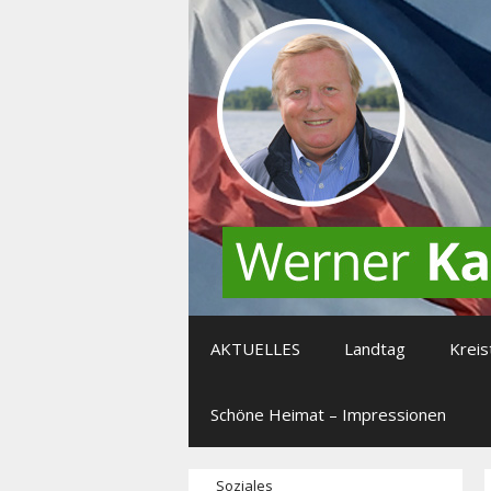
Zum
Inhalt
springen
AKTUELLES
Landtag
Kreis
Schöne Heimat – Impressionen
Soziales