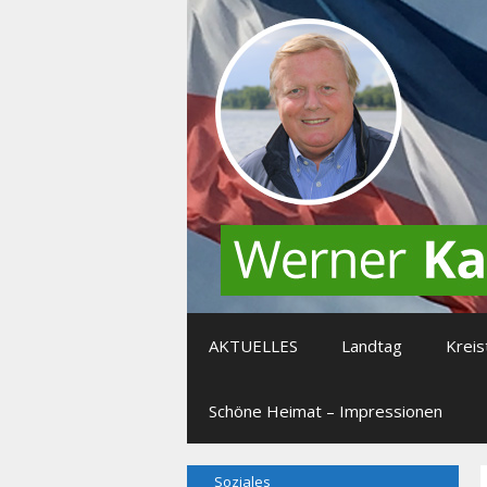
Zum
Inhalt
springen
AKTUELLES
Landtag
Kreis
Schöne Heimat – Impressionen
Soziales