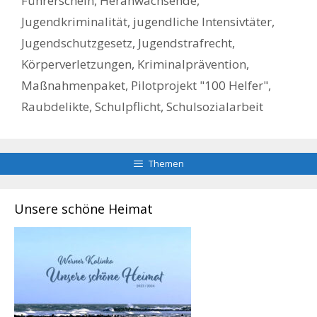
Führerschein
,
Heranwachsende
,
Jugendkriminalität
,
jugendliche Intensivtäter
,
Jugendschutzgesetz
,
Jugendstrafrecht
,
Körperverletzungen
,
Kriminalprävention
,
Maßnahmenpaket
,
Pilotprojekt "100 Helfer"
,
Raubdelikte
,
Schulpflicht
,
Schulsozialarbeit
Themen
Unsere schöne Heimat