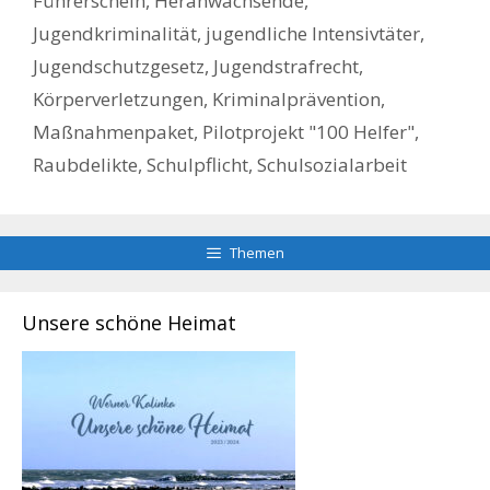
Führerschein
,
Heranwachsende
,
Jugendkriminalität
,
jugendliche Intensivtäter
,
Jugendschutzgesetz
,
Jugendstrafrecht
,
Körperverletzungen
,
Kriminalprävention
,
Maßnahmenpaket
,
Pilotprojekt "100 Helfer"
,
Raubdelikte
,
Schulpflicht
,
Schulsozialarbeit
Themen
Unsere schöne Heimat