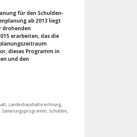
lanung für den Schulden-
benplanung ab 2013 liegt
r drohenden
15 erarbeiten, das die
planungszeitraum
vor, dieses Programm in
len und den
alt
,
Landeshaushaltsrechnung
,
,
Sanierungsprogramm
,
Schulden
,