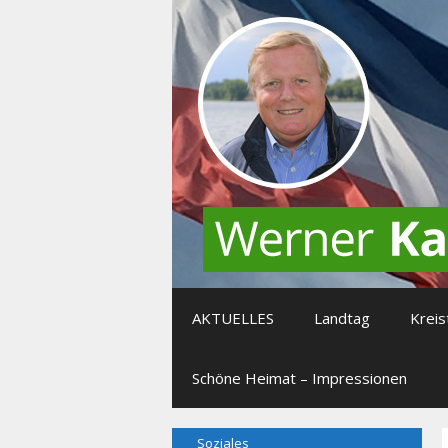
Zum
Inhalt
springen
AKTUELLES
Landtag
Kreis
Schöne Heimat – Impressionen
Soziales