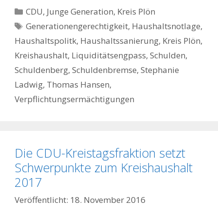
Kategorien
CDU
,
Junge Generation
,
Kreis Plön
Schlagwörter
Generationengerechtigkeit
,
Haushaltsnotlage
,
Haushaltspolitk
,
Haushaltssanierung
,
Kreis Plön
,
Kreishaushalt
,
Liquiditätsengpass
,
Schulden
,
Schuldenberg
,
Schuldenbremse
,
Stephanie
Ladwig
,
Thomas Hansen
,
Verpflichtungsermächtigungen
Die CDU-Kreistagsfraktion setzt
Schwerpunkte zum Kreishaushalt
2017
18. November 2016