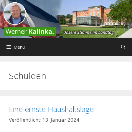
Zum
Inhalt
springen
Menu
Schulden
Eine ernste Haushaltslage
13. Januar 2024