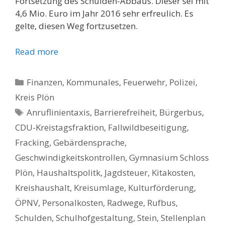
Fortsetzung des Schulden-Abbaus. Dieser sei mit
4,6 Mio. Euro im Jahr 2016 sehr erfreulich. Es
gelte, diesen Weg fortzusetzen.
Read more
Kategorien
Finanzen
,
Kommunales, Feuerwehr, Polizei
,
Kreis Plön
Schlagwörter
Anruflinientaxis
,
Barrierefreiheit
,
Bürgerbus
,
CDU-Kreistagsfraktion
,
Fallwildbeseitigung
,
Fracking
,
Gebärdensprache
,
Geschwindigkeitskontrollen
,
Gymnasium Schloss
Plön
,
Haushaltspolitk
,
Jagdsteuer
,
Kitakosten
,
Kreishaushalt
,
Kreisumlage
,
Kulturförderung
,
ÖPNV
,
Personalkosten
,
Radwege
,
Rufbus
,
Schulden
,
Schulhofgestaltung
,
Stein
,
Stellenplan