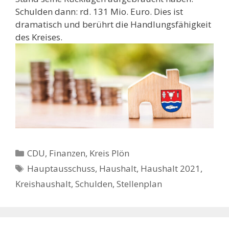
Schulden dann: rd. 131 Mio. Euro. Dies ist
dramatisch und berührt die Handlungsfähigkeit
des Kreises.
Kategorien
CDU
,
Finanzen
,
Kreis Plön
Schlagwörter
Hauptausschuss
,
Haushalt
,
Haushalt 2021
,
Kreishaushalt
,
Schulden
,
Stellenplan