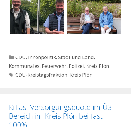
Kategorien
CDU
,
Innenpolitik, Stadt und Land
,
Kommunales, Feuerwehr, Polizei
,
Kreis Plön
Schlagwörter
CDU-Kreistagsfraktion
,
Kreis Plön
KiTas: Versorgungsquote im Ü3-
Bereich im Kreis Plön bei fast
100%