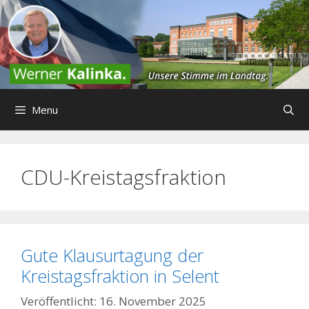
Zum
Inhalt
springen
Menu
CDU-Kreistagsfraktion
Gute Klausurtagung der
Kreistagsfraktion in Selent
16. November 2025