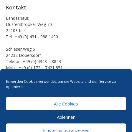
Kontakt
Landeshaus
Düsternbrooker Weg 70
24103 Kiel
Tel.: +49 (0) 431 - 988 1400
Schleser Weg 6
24232 Dobersdorf
Telefon: +49 (0) 4348 – 8843
Mobil: +49 (0) 172 – 7421 851
E-Mail:
Es werden Cookies verwendet, um die Website und den Service zu
mail [at] werner-kalinka [dot] de
optimieren.
Alle Cookies
Pressefotos
Datenschutzerklärung
Cookie-Richtlinie
Ablehnen
Kontakt
Impressum
Einstellungen anzeigen