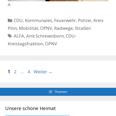
A
Kategorien
CDU
,
Kommunales, Feuerwehr, Polizei
,
Kreis
Plön
,
Mobilität
,
ÖPNV
,
Radwege, Straßen
Schlagwörter
ALFA
,
Amt Schrevenborn
,
CDU-
Kreistagsfraktion
,
ÖPNV
Seite
Seite
Seite
1
2
…
4
Weiter
→
Themen
Unsere schöne Heimat