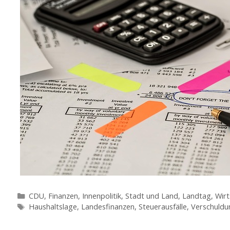
Kategorien
CDU
,
Finanzen
,
Innenpolitik, Stadt und Land
,
Landtag
,
Wirt
Schlagwörter
Haushaltslage
,
Landesfinanzen
,
Steuerausfälle
,
Verschuldu