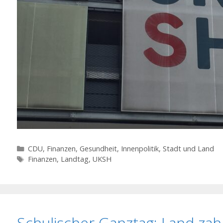
Kategorien
CDU
,
Finanzen
,
Gesundheit
,
Innenpolitik, Stadt und Land
Schlagwörter
Finanzen
,
Landtag
,
UKSH
Schulischer Ganztag: Land zah