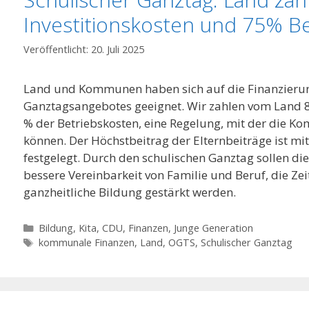
Investitionskosten und 75% B
20. Juli 2025
Land und Kommunen haben sich auf die Finanzierun
Ganztagsangebotes geeignet. Wir zahlen vom Land 8
% der Betriebskosten, eine Regelung, mit der die K
können. Der Höchstbeitrag der Elternbeiträge ist m
festgelegt. Durch den schulischen Ganztag sollen die
bessere Vereinbarkeit von Familie und Beruf, die Ze
ganzheitliche Bildung gestärkt werden.
Kategorien
Bildung, Kita
,
CDU
,
Finanzen
,
Junge Generation
Schlagwörter
kommunale Finanzen
,
Land
,
OGTS
,
Schulischer Ganztag