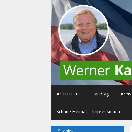
Zum
Inhalt
springen
AKTUELLES
Landtag
Kreis
Schöne Heimat – Impressionen
Soziales