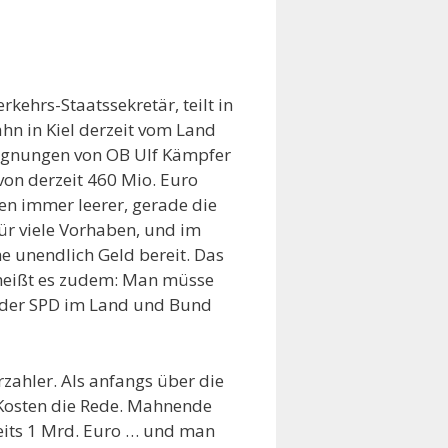
kehrs-Staatssekretär, teilt in
ahn in Kiel derzeit vom Land
tgegnungen von OB Ulf Kämpfer
von derzeit 460 Mio. Euro
en immer leerer, gerade die
ür viele Vorhaben, und im
e unendlich Geld bereit. Das
 heißt es zudem: Man müsse
ns der SPD im Land und Bund
rzahler. Als anfangs über die
 Kosten die Rede. Mahnende
reits 1 Mrd. Euro … und man