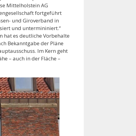
sse Mittelholstein AG
engesellschaft fortgeführt
sen- und Giroverband in
iert und untermininiert.“
 hat es deutliche Vorbehalte
nach Bekanntgabe der Pläne
auptausschuss. Im Kern geht
he – auch in der Fläche –