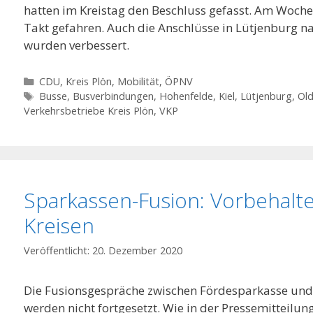
hatten im Kreistag den Beschluss gefasst. Am Woch
Takt gefahren. Auch die Anschlüsse in Lütjenburg n
wurden verbessert.
Kategorien
CDU
,
Kreis Plön
,
Mobilität
,
ÖPNV
Schlagwörter
Busse
,
Busverbindungen
,
Hohenfelde
,
Kiel
,
Lütjenburg
,
Ol
Verkehrsbetriebe Kreis Plön
,
VKP
Sparkassen-Fusion: Vorbehalte
Kreisen
20. Dezember 2020
Die Fusionsgespräche zwischen Fördesparkasse und 
werden nicht fortgesetzt. Wie in der Pressemitteilu