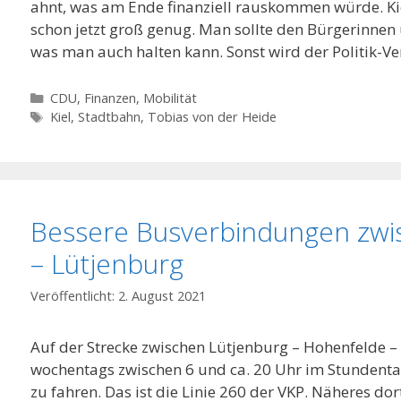
ahnt, was am Ende finanziell rauskommen würde. Ki
schon jetzt groß genug. Man sollte den Bürgerinnen
was man auch halten kann. Sonst wird der Politik-V
Kategorien
CDU
,
Finanzen
,
Mobilität
Schlagwörter
Kiel
,
Stadtbahn
,
Tobias von der Heide
Bessere Busverbindungen zw
– Lütjenburg
2. August 2021
Auf der Strecke zwischen Lütjenburg – Hohenfelde – 
wochentags zwischen 6 und ca. 20 Uhr im Stundenta
zu fahren. Das ist die Linie 260 der VKP. Näheres d