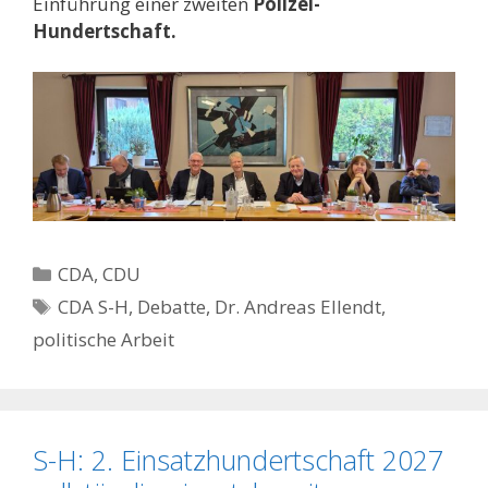
Einführung einer zweiten
Polizei-
Hundertschaft.
Kategorien
CDA
,
CDU
Schlagwörter
CDA S-H
,
Debatte
,
Dr. Andreas Ellendt
,
politische Arbeit
S-H: 2. Einsatzhundertschaft 2027