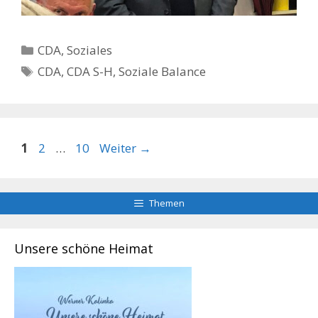
Kategorien
CDA
,
Soziales
Schlagwörter
CDA
,
CDA S-H
,
Soziale Balance
Seite
Seite
Seite
1
2
…
10
Weiter
→
Themen
Unsere schöne Heimat