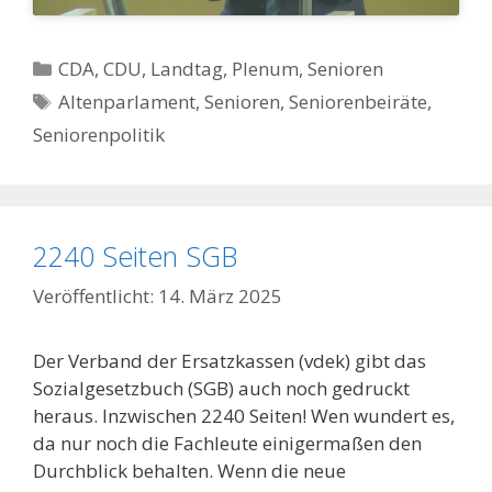
Kategorien
CDA
,
CDU
,
Landtag
,
Plenum
,
Senioren
Schlagwörter
Altenparlament
,
Senioren
,
Seniorenbeiräte
,
Seniorenpolitik
2240 Seiten SGB
14. März 2025
Der Verband der Ersatzkassen (vdek) gibt das
Sozialgesetzbuch (SGB) auch noch gedruckt
heraus. Inzwischen 2240 Seiten! Wen wundert es,
da nur noch die Fachleute einigermaßen den
Durchblick behalten. Wenn die neue