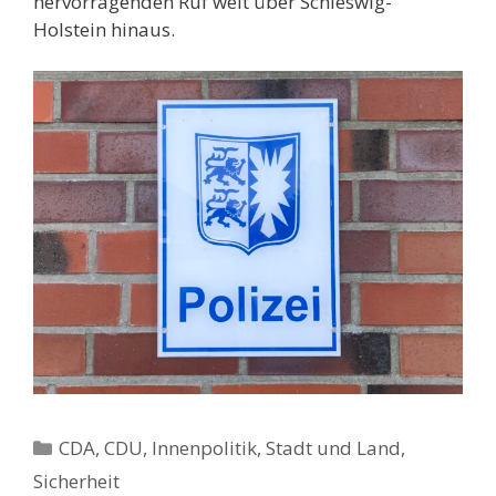
hervorragenden Ruf weit über Schleswig-
Holstein hinaus.
Kategorien
CDA
,
CDU
,
Innenpolitik, Stadt und Land
,
Sicherheit