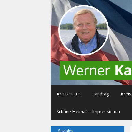
Zum
Inhalt
springen
AKTUELLES
Landtag
Kreis
Schöne Heimat – Impressionen
Soziales