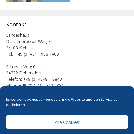
Kontakt
Landeshaus
Düsternbrooker Weg 70
24103 Kiel
Tel.: +49 (0) 431 - 988 1400
Schleser Weg 6
24232 Dobersdorf
Telefon: +49 (0) 4348 – 8843
Mobil: +49 (0) 172 – 7421 851
E-Mail:
Es werden Cookies verwendet, um die Website und den Service zu
mail [at] werner-kalinka [dot] de
optimieren.
Alle Cookies
Pressefotos
Datenschutzerklärung
Cookie-Richtlinie