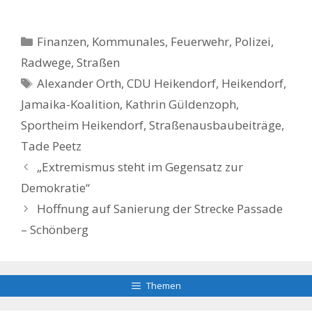
Kategorien
Finanzen
,
Kommunales, Feuerwehr, Polizei
,
Radwege, Straßen
Schlagwörter
Alexander Orth
,
CDU Heikendorf
,
Heikendorf
,
Jamaika-Koalition
,
Kathrin Güldenzoph
,
Sportheim Heikendorf
,
Straßenausbaubeiträge
,
Tade Peetz
„Extremismus steht im Gegensatz zur
Demokratie“
Hoffnung auf Sanierung der Strecke Passade
– Schönberg
Themen