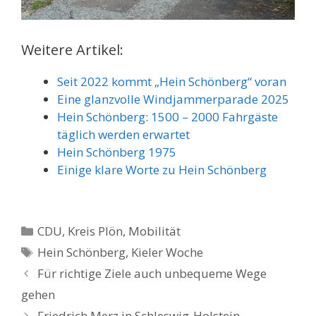
Weitere Artikel:
Seit 2022 kommt „Hein Schönberg“ voran
Eine glanzvolle Windjammerparade 2025
Hein Schönberg: 1500 – 2000 Fahrgäste
täglich werden erwartet
Hein Schönberg 1975
Einige klare Worte zu Hein Schönberg
Kategorien
CDU
,
Kreis Plön
,
Mobilität
Schlagwörter
Hein Schönberg
,
Kieler Woche
Für richtige Ziele auch unbequeme Wege
gehen
Friedrich Merz in Schleswig-Holstein