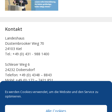
Kontakt
Landeshaus
Düsternbrooker Weg 70
24103 Kiel
Tel.: +49 (0) 431 - 988 1400
Schleser Weg 6
24232 Dobersdorf
Telefon: +49 (0) 4348 – 8843
Mobil: +49 (0) 172 – 7421 851
E-Mail:
Es werden Cookies verwendet, um die Website und den Service zu
mail [at] werner-kalinka [dot] de
optimieren.
Alle Cookies