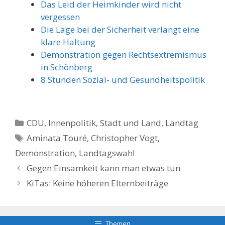
Das Leid der Heimkinder wird nicht
vergessen
Die Lage bei der Sicherheit verlangt eine
klare Haltung
Demonstration gegen Rechtsextremismus
in Schönberg
8 Stunden Sozial- und Gesundheitspolitik
Kategorien
CDU
,
Innenpolitik, Stadt und Land
,
Landtag
Schlagwörter
Aminata Touré
,
Christopher Vogt
,
Demonstration
,
Landtagswahl
Gegen Einsamkeit kann man etwas tun
KiTas: Keine höheren Elternbeiträge
Themen