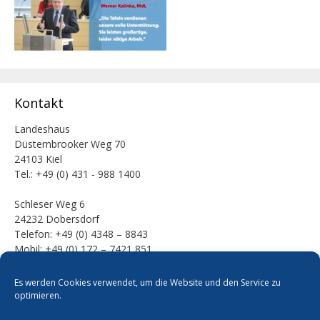
Kontakt
Landeshaus
Düsternbrooker Weg 70
24103 Kiel
Tel.: +49 (0) 431 - 988 1400
Schleser Weg 6
24232 Dobersdorf
Telefon: +49 (0) 4348 – 8843
Mobil: +49 (0) 172 – 7421 851
E-Mail:
Es werden Cookies verwendet, um die Website und den Service zu
mail [at] werner-kalinka [dot] de
optimieren.