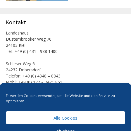
Kontakt
Landeshaus
Düsternbrooker Weg 70
24103 Kiel
Tel.: +49 (0) 431 - 988 1400
Schleser Weg 6
24232 Dobersdorf
Telefon: +49 (0) 4348 – 8843
Mobil: +49 (0) 172 – 7421 851
E-Mail:
Es werden Cookies verwendet, um die Website und den Service zu
mail [at] werner-kalinka [dot] de
optimieren.
Alle Cookies
Pressefotos
Datenschutzerklärung
Cookie-Richtlinie
Ablehnen