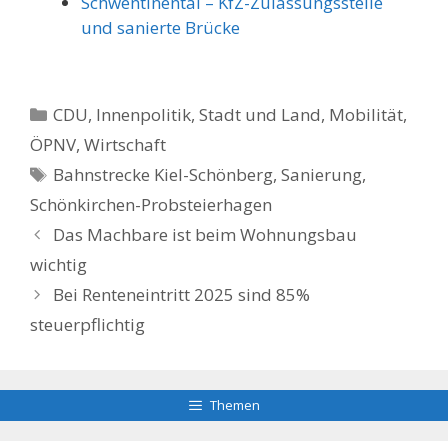
Schwentinental – KfZ-Zulassungsstelle
und sanierte Brücke
Kategorien
CDU
,
Innenpolitik, Stadt und Land
,
Mobilität
,
ÖPNV
,
Wirtschaft
Schlagwörter
Bahnstrecke Kiel-Schönberg
,
Sanierung
,
Schönkirchen-Probsteierhagen
Das Machbare ist beim Wohnungsbau
wichtig
Bei Renteneintritt 2025 sind 85%
steuerpflichtig
Themen