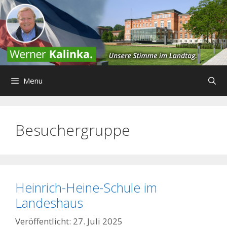
Zum
Inhalt
springen
Menu
Besuchergruppe
Heinrich-Heine-Schule im
Landeshaus
27. Juli 2025