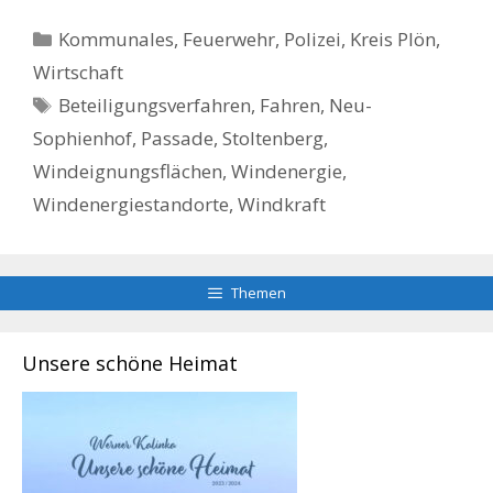
Kategorien
Kommunales, Feuerwehr, Polizei
,
Kreis Plön
,
Wirtschaft
Schlagwörter
Beteiligungsverfahren
,
Fahren
,
Neu-
Sophienhof
,
Passade
,
Stoltenberg
,
Windeignungsflächen
,
Windenergie
,
Windenergiestandorte
,
Windkraft
Themen
Unsere schöne Heimat