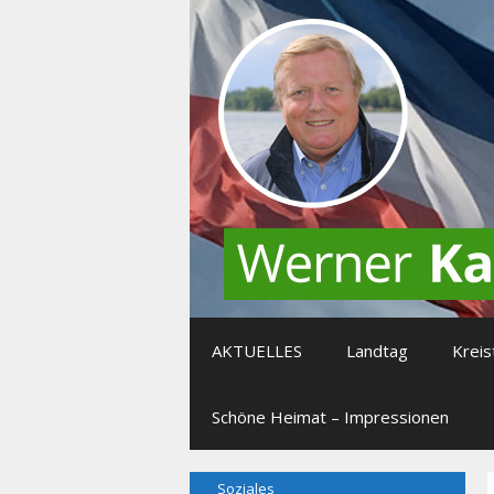
Zum
Inhalt
springen
AKTUELLES
Landtag
Kreis
Schöne Heimat – Impressionen
Soziales