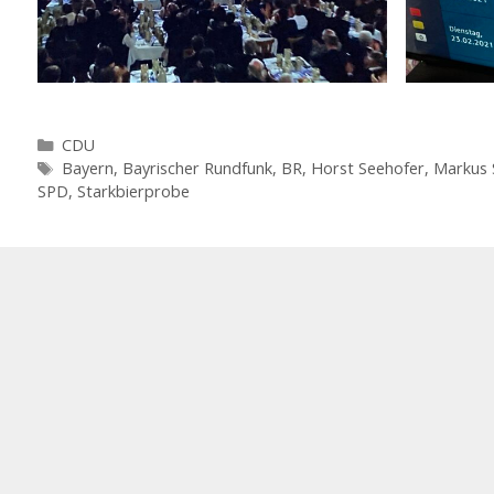
Kategorien
CDU
Schlagwörter
Bayern
,
Bayrischer Rundfunk
,
BR
,
Horst Seehofer
,
Markus 
SPD
,
Starkbierprobe