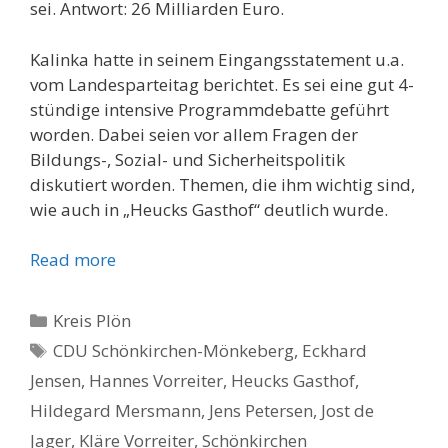
sei. Antwort: 26 Milliarden Euro.
Kalinka hatte in seinem Eingangsstatement u.a.
vom Landesparteitag berichtet. Es sei eine gut 4-
stündige intensive Programmdebatte geführt
worden. Dabei seien vor allem Fragen der
Bildungs-, Sozial- und Sicherheitspolitik
diskutiert worden. Themen, die ihm wichtig sind,
wie auch in „Heucks Gasthof“ deutlich wurde.
Read more
Kategorien
Kreis Plön
Schlagwörter
CDU Schönkirchen-Mönkeberg
,
Eckhard
Jensen
,
Hannes Vorreiter
,
Heucks Gasthof
,
Hildegard Mersmann
,
Jens Petersen
,
Jost de
Jager
,
Kläre Vorreiter
,
Schönkirchen