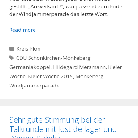
gestillt. „Ausverkauft!“, war passend zum Ende
der Windjammerparade das letzte Wort.
Read more
Kategorien
Kreis Plön
Schlagwörter
CDU Schönkirchen-Mönkeberg
,
Germaniakoppel
,
Hildegard Mersmann
,
Kieler
Woche
,
Kieler Woche 2015
,
Mönkeberg
,
Windjammerparade
Sehr gute Stimmung bei der
Talkrunde mit Jost de Jager und
Werner Kalinka