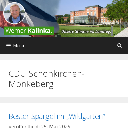
Zum
Inhalt
springen
Menu
CDU Schönkirchen-
Mönkeberg
Bester Spargel im „Wildgarten“
25. Mai 2025