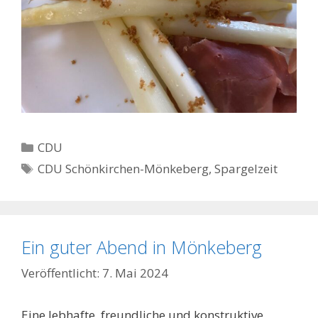
Kategorien
CDU
Schlagwörter
CDU Schönkirchen-Mönkeberg
,
Spargelzeit
Ein guter Abend in Mönkeberg
7. Mai 2024
Eine lebhafte, freundliche und konstruktive