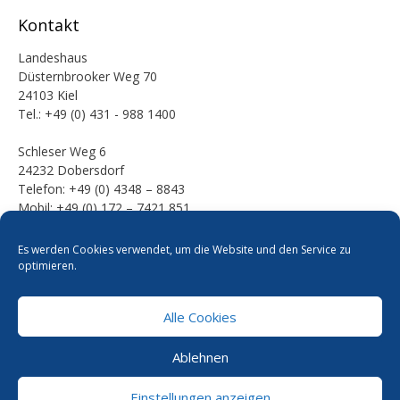
Kontakt
Landeshaus
Düsternbrooker Weg 70
24103 Kiel
Tel.: +49 (0) 431 - 988 1400
Schleser Weg 6
24232 Dobersdorf
Telefon: +49 (0) 4348 – 8843
Mobil: +49 (0) 172 – 7421 851
E-Mail:
Es werden Cookies verwendet, um die Website und den Service zu
mail [at] werner-kalinka [dot] de
optimieren.
Alle Cookies
Pressefotos
Datenschutzerklärung
Cookie-Richtlinie
Ablehnen
Kontakt
Impressum
Einstellungen anzeigen