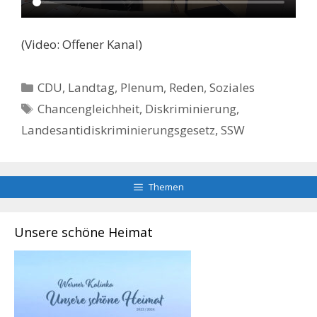
(Video: Offener Kanal)
Kategorien
CDU
,
Landtag
,
Plenum
,
Reden
,
Soziales
Schlagwörter
Chancengleichheit
,
Diskriminierung
,
Landesantidiskriminierungsgesetz
,
SSW
Themen
Unsere schöne Heimat