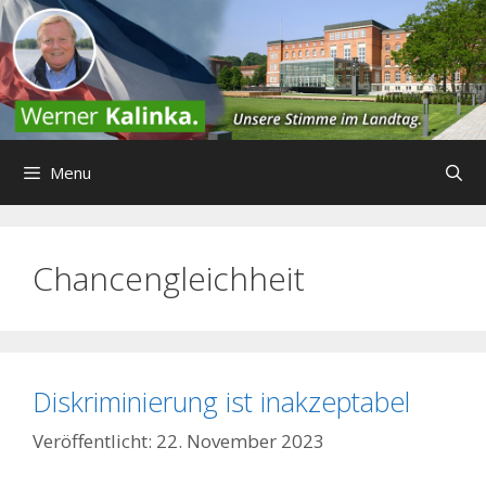
Zum
Inhalt
springen
Menu
Chancengleichheit
Diskriminierung ist inakzeptabel
22. November 2023