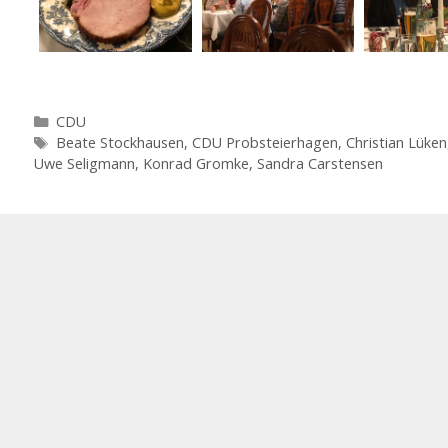
Kategorien
CDU
Schlagwörter
Beate Stockhausen
,
CDU Probsteierhagen
,
Christian Lüken
Uwe Seligmann
,
Konrad Gromke
,
Sandra Carstensen