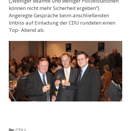
(„Weniger Beamte und weniger Polizeistationen
können nicht mehr Sicherheit ergeben“).
Angeregte Gespräche beim anschließenden
Imbiss auf Einladung der CDU rundeten einen
Top- Abend ab.
Kategorien
CDU