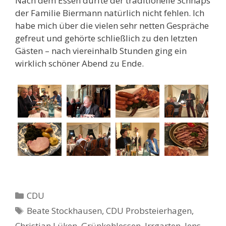
Nach dem Essen durfte der traditionelle Schnaps
der Familie Biermann natürlich nicht fehlen. Ich
habe mich über die vielen sehr netten Gespräche
gefreut und gehörte schließlich zu den letzten
Gästen – nach viereinhalb Stunden ging ein
wirklich schöner Abend zu Ende.
Kategorien
CDU
Schlagwörter
Beate Stockhausen
,
CDU Probsteierhagen
,
Christian Lüken
,
Grünkohlessen
,
Irrgarten
,
Jens-