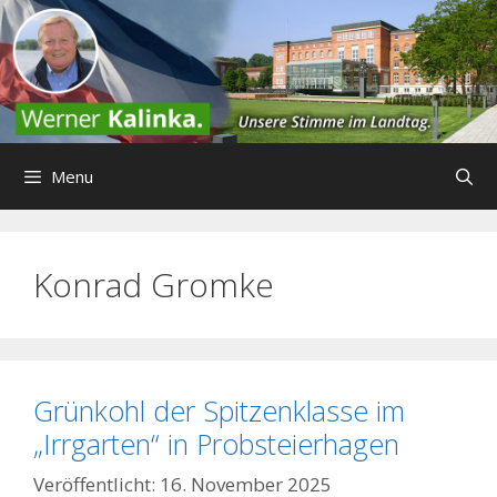
Zum
Inhalt
springen
Menu
Konrad Gromke
Grünkohl der Spitzenklasse im
„Irrgarten“ in Probsteierhagen
16. November 2025