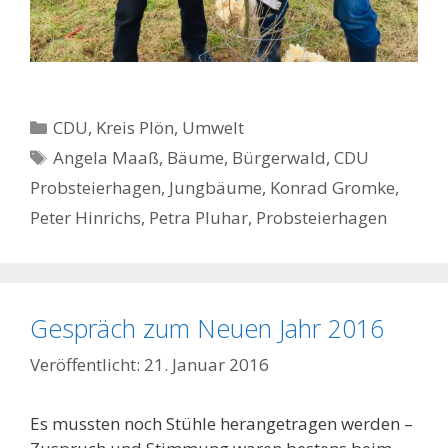
Kategorien
CDU
,
Kreis Plön
,
Umwelt
Schlagwörter
Angela Maaß
,
Bäume
,
Bürgerwald
,
CDU
Probsteierhagen
,
Jungbäume
,
Konrad Gromke
,
Peter Hinrichs
,
Petra Pluhar
,
Probsteierhagen
Gespräch zum Neuen Jahr 2016
21. Januar 2016
Es mussten noch Stühle herangetragen werden –