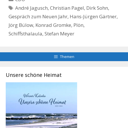
Schlagwörter
André Jagusch
,
Christian Pagel
,
Dirk Sohn
,
Gespräch zum Neuen Jahr
,
Hans-Jürgen Gärtner
,
Jörg Bülow
,
Konrad Gromke
,
Plön
,
Schiffsthalaula
,
Stefan Meyer
Themen
Unsere schöne Heimat