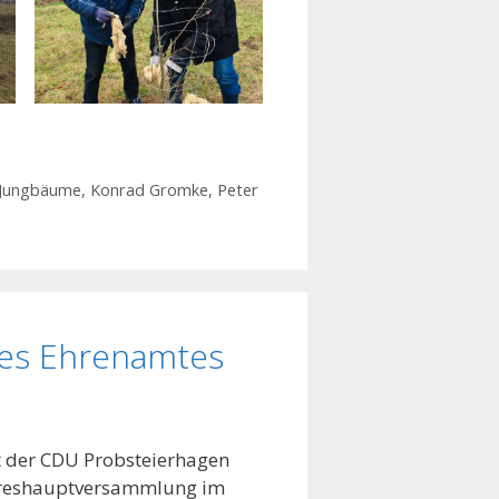
Jungbäume
,
Konrad Gromke
,
Peter
 des Ehrenamtes
eit der CDU Probsteierhagen
Jahreshauptversammlung im