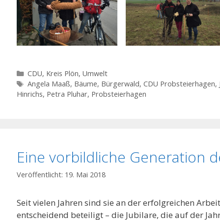
Kategorien
CDU
,
Kreis Plön
,
Umwelt
Schlagwörter
Angela Maaß
,
Bäume
,
Bürgerwald
,
CDU Probsteierhagen
,
Hinrichs
,
Petra Pluhar
,
Probsteierhagen
Eine vorbildliche Generation
19. Mai 2018
Seit vielen Jahren sind sie an der erfolgreichen Arb
entscheidend beteiligt – die Jubilare, die auf der 