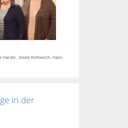
la Harder
,
Gisela Rethwisch
,
Hans-
ge in der