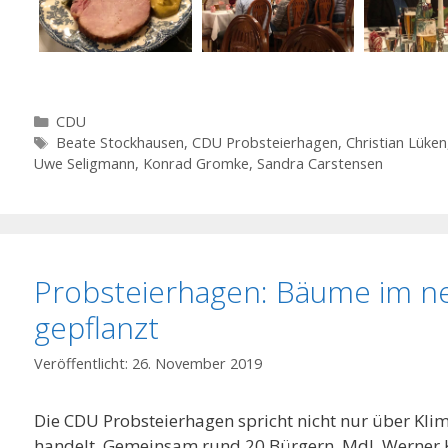
Kategorien
CDU
Schlagwörter
Beate Stockhausen
,
CDU Probsteierhagen
,
Christian Lüken
Uwe Seligmann
,
Konrad Gromke
,
Sandra Carstensen
Probsteierhagen: Bäume im n
gepflanzt
26. November 2019
Die CDU Probsteierhagen spricht nicht nur über Kli
handelt. Gemeinsam rund 20 Bürgern, MdL Werner K