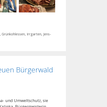
,
Grünkohlessen
,
Irrgarten
,
Jens-
euen Bürgerwald
ma- und Umweltschutz, sie
alinka, Bürgermeisterin