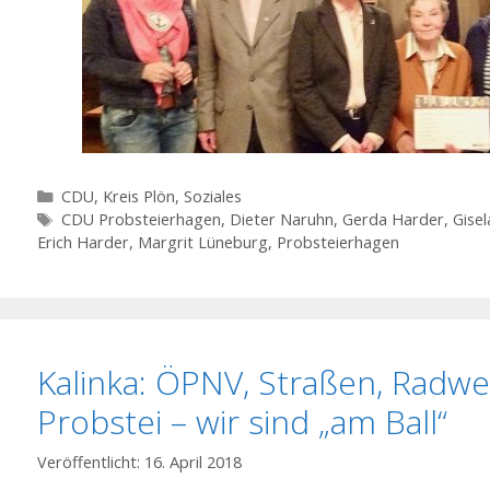
Kategorien
CDU
,
Kreis Plön
,
Soziales
Schlagwörter
CDU Probsteierhagen
,
Dieter Naruhn
,
Gerda Harder
,
Gise
Erich Harder
,
Margrit Lüneburg
,
Probsteierhagen
Kalinka: ÖPNV, Straßen, Radwe
Probstei – wir sind „am Ball“
16. April 2018