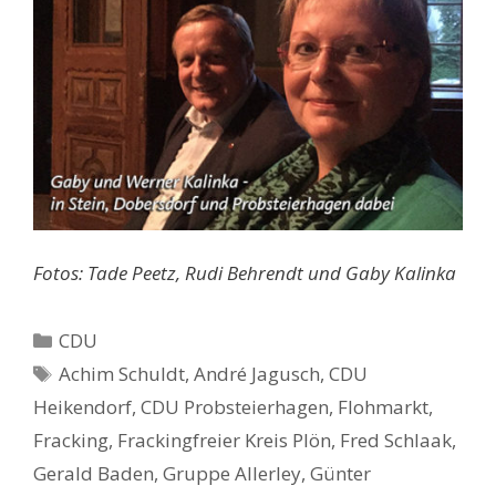
Fotos: Tade Peetz, Rudi Behrendt und Gaby Kalinka
Kategorien
CDU
Schlagwörter
Achim Schuldt
,
André Jagusch
,
CDU
Heikendorf
,
CDU Probsteierhagen
,
Flohmarkt
,
Fracking
,
Frackingfreier Kreis Plön
,
Fred Schlaak
,
Gerald Baden
,
Gruppe Allerley
,
Günter