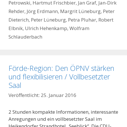
Petrowski
,
Hartmut Frischbier
,
Jan Graf
,
Jan-Dirk
Rehder
,
Jörg Erdmann
,
Margrit Lüneburg
,
Peter
Dieterich
,
Peter Lüneburg
,
Petra Pluhar
,
Robert
Elbnik
,
Ulrich Hehenkamp
,
Wolfram
Schlauderbach
Förde-Region: Den ÖPNV stärken
und flexibilisieren / Vollbesetzter
Saal
25. Januar 2016
2 Stunden kompakte Informationen, interessante
Anregungen und ein vollbesetzter Saal im
Heikendorfer Strandhotel „Seeblick“. Die CDU-