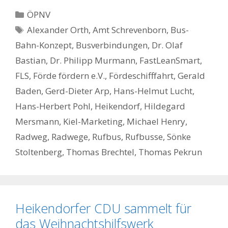
Kategorien
ÖPNV
Schlagwörter
Alexander Orth
,
Amt Schrevenborn
,
Bus-
Bahn-Konzept
,
Busverbindungen
,
Dr. Olaf
Bastian
,
Dr. Philipp Murmann
,
FastLeanSmart
,
FLS
,
Förde fördern e.V.
,
Fördeschifffahrt
,
Gerald
Baden
,
Gerd-Dieter Arp
,
Hans-Helmut Lucht
,
Hans-Herbert Pohl
,
Heikendorf
,
Hildegard
Mersmann
,
Kiel-Marketing
,
Michael Henry
,
Radweg
,
Radwege
,
Rufbus
,
Rufbusse
,
Sönke
Stoltenberg
,
Thomas Brechtel
,
Thomas Pekrun
Heikendorfer CDU sammelt für
das Weihnachtshilfswerk