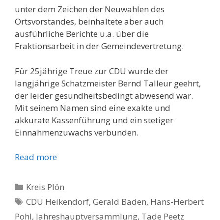
unter dem Zeichen der Neuwahlen des
Ortsvorstandes, beinhaltete aber auch
ausführliche Berichte u.a. über die
Fraktionsarbeit in der Gemeindevertretung.
Für 25jährige Treue zur CDU wurde der
langjährige Schatzmeister Bernd Talleur geehrt,
der leider gesundheits­bedingt abwesend war.
Mit seinem Namen sind eine exakte und
akkurate Kassenführung und ein stetiger
Einnahmenzuwachs verbunden.
Read more
Kategorien
Kreis Plön
Schlagwörter
CDU Heikendorf
,
Gerald Baden
,
Hans-Herbert
Pohl
,
Jahreshauptversammlung
,
Tade Peetz