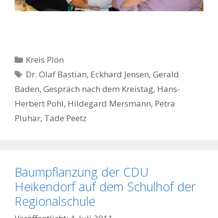
Kategorien
Kreis Plön
Schlagwörter
Dr. Olaf Bastian
,
Eckhard Jensen
,
Gerald
Baden
,
Gespräch nach dem Kreistag
,
Hans-
Herbert Pohl
,
Hildegard Mersmann
,
Petra
Pluhar
,
Tade Peetz
Baumpflanzung der CDU
Heikendorf auf dem Schulhof der
Regionalschule