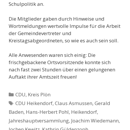
Schulpolitik an.
Die Mitglieder gaben durch Hinweise und
Wortmeldungen wertvolle Impulse für die Arbeit
der Gemeindevertreter und
Kreistagsabgeordneten, so wie es auch sein soll.
Alle Anwesenden waren sich einig: Die
frischgebackene Ortsvorsitzende konnte sich
nach fast zwei Stunden über einen gelungenen
Auftakt ihrer Amtszeit freuen!
Kategorien
CDU
,
Kreis Plön
Schlagwörter
CDU Heikendorf
,
Claus Asmussen
,
Gerald
Baden
,
Hans-Herbert Pohl
,
Heikendorf
,
Jahreshauptversammlung
,
Joachim Wiedemann
,
Jochen Kewitz
,
Kathrin Güldenzoph
,