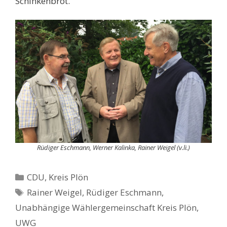
Schinkenbrot.
Rüdiger Eschmann, Werner Kalinka, Rainer Weigel (v.li.)
Kategorien
CDU
,
Kreis Plön
Schlagwörter
Rainer Weigel
,
Rüdiger Eschmann
,
Unabhängige Wählergemeinschaft Kreis Plön
,
UWG