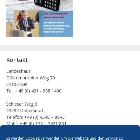
Kontakt
Landeshaus
Düsternbrooker Weg 70
24103 Kiel
Tel.: +49 (0) 431 - 988 1400
Schleser Weg 6
24232 Dobersdorf
Telefon: +49 (0) 4348 – 8843
Mobil: +49 (0) 172 – 7421 851
E-Mail:
Es werden Cookies verwendet, um die Website und den Service zu