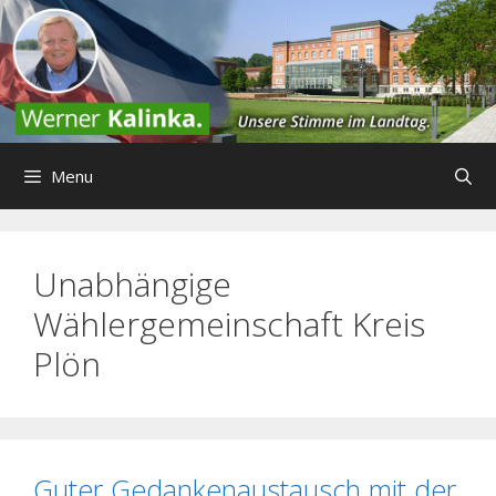
Zum
Inhalt
springen
Menu
Unabhängige
Wählergemeinschaft Kreis
Plön
Guter Gedankenaustausch mit der