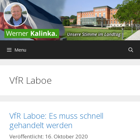
Zum
Inhalt
springen
Menu
VfR Laboe
VfR Laboe: Es muss schnell
gehandelt werden
16. Oktober 2020