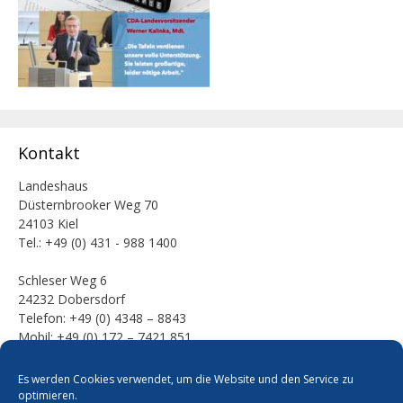
Kontakt
Landeshaus
Düsternbrooker Weg 70
24103 Kiel
Tel.: +49 (0) 431 - 988 1400
Schleser Weg 6
24232 Dobersdorf
Telefon: +49 (0) 4348 – 8843
Mobil: +49 (0) 172 – 7421 851
E-Mail:
Es werden Cookies verwendet, um die Website und den Service zu
mail [at] werner-kalinka [dot] de
optimieren.