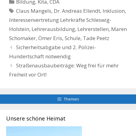
Kategorien
Bildung, Kita
,
CDA
Schlagwörter
Claus Mangels
,
Dr. Andreas Ellendt
,
Inklusion
,
Interessenvertretung Lehrkräfte Schleswig-
Holstein
,
Lehrerausbildung
,
Lehrerstellen
,
Maren
Schomaker
,
Ömer Eris
,
Schule
,
Tade Peetz
Sicherheitsabgabe und 2. Polizei-
Hundertschaft notwendig
Straßenausbaubeiträge: Weg frei für mehr
Freiheit vor Ort!
Themen
Unsere schöne Heimat