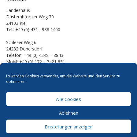
Landeshaus
Düsternbrooker Weg 70
24103 Kiel
Tel.: +49 (0) 431 - 988 1400
Schleser Weg 6
24232 Dobersdorf
Telefon: +49 (0) 4348 – 8843
Mobil: +49 (0) 172 – 7421 851
E-Mail:
Es werden Cookies verwendet, um die Website und den Service zu
mail [at] werner-kalinka [dot] de
optimieren.
Alle Cookies
Pressefotos
Datenschutzerklärung
Cookie-Richtlinie
Ablehnen
Kontakt
Impressum
Einstellungen anzeigen
© Werner Kalinka MdL, 2026