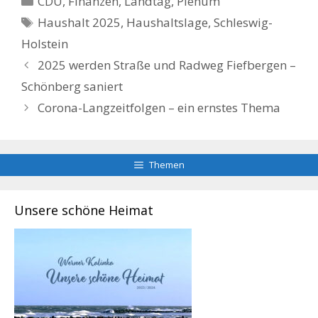
CDU
,
Finanzen
,
Landtag
,
Plenum
Schlagwörter
Haushalt 2025
,
Haushaltslage
,
Schleswig-
Holstein
2025 werden Straße und Radweg Fiefbergen –
Schönberg saniert
Corona-Langzeitfolgen – ein ernstes Thema
Themen
Unsere schöne Heimat