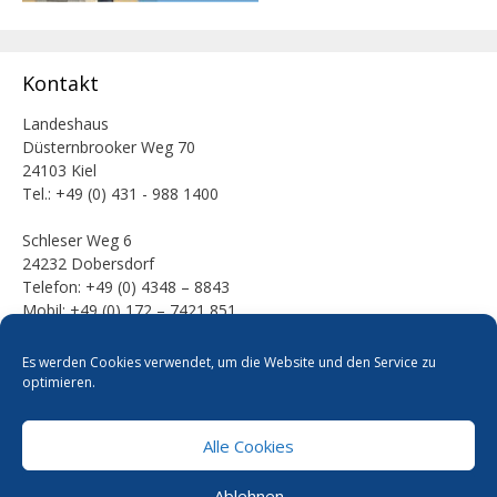
Kontakt
Landeshaus
Düsternbrooker Weg 70
24103 Kiel
Tel.: +49 (0) 431 - 988 1400
Schleser Weg 6
24232 Dobersdorf
Telefon: +49 (0) 4348 – 8843
Mobil: +49 (0) 172 – 7421 851
E-Mail:
Es werden Cookies verwendet, um die Website und den Service zu
mail [at] werner-kalinka [dot] de
optimieren.
Alle Cookies
Pressefotos
Datenschutzerklärung
Cookie-Richtlinie
Ablehnen