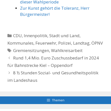
dieser Wahlperiode
Zur Kunst gehört die Toleranz, Herr
Bürgermeister!
Kategorien
CDU
,
Innenpolitik, Stadt und Land
,
Kommunales, Feuerwehr, Polizei
,
Landtag
,
ÖPNV
Schlagwörter
Gremiensitzungen
,
Wahlkreisarbeit
Rund 1,4 Mio. Euro Zuschussbedarf in 2024
für Bahnstrecke Kiel – Oppendorf
8 ½ Stunden Sozial- und Gesundheitspolitik
im Landeshaus
Themen