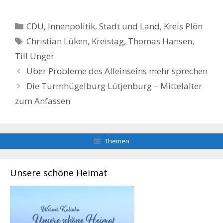
Kategorien
CDU
,
Innenpolitik, Stadt und Land
,
Kreis Plön
Schlagwörter
Christian Lüken
,
Kreistag
,
Thomas Hansen
,
Till Unger
Über Probleme des Alleinseins mehr sprechen
Die Turmhügelburg Lütjenburg – Mittelalter
zum Anfassen
Themen
Unsere schöne Heimat