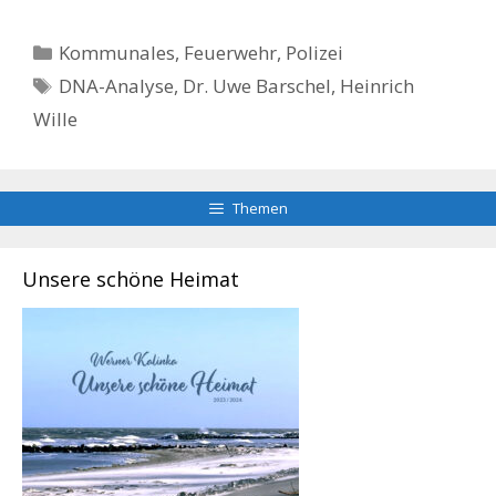
Kategorien
Kommunales, Feuerwehr, Polizei
Schlagwörter
DNA-Analyse
,
Dr. Uwe Barschel
,
Heinrich
Wille
Themen
Unsere schöne Heimat