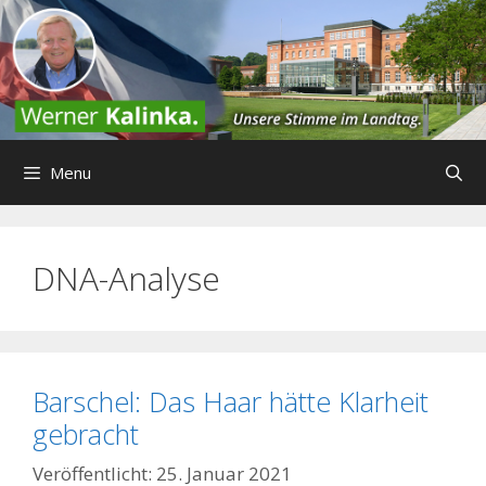
Zum
Inhalt
springen
Menu
DNA-Analyse
Barschel: Das Haar hätte Klarheit
gebracht
25. Januar 2021