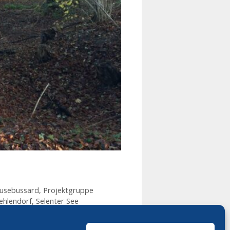
usebussard
,
Projektgruppe
ehlendorf
,
Selenter See