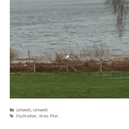
Kategorien
Umwelt
,
Umwelt
Schlagwörter
Fischreiher
,
Kreis Plön