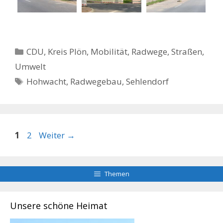
Kategorien
CDU
,
Kreis Plön
,
Mobilität
,
Radwege, Straßen
,
Umwelt
Schlagwörter
Hohwacht
,
Radwegebau
,
Sehlendorf
Seite
Seite
1
2
Weiter
→
Themen
Unsere schöne Heimat