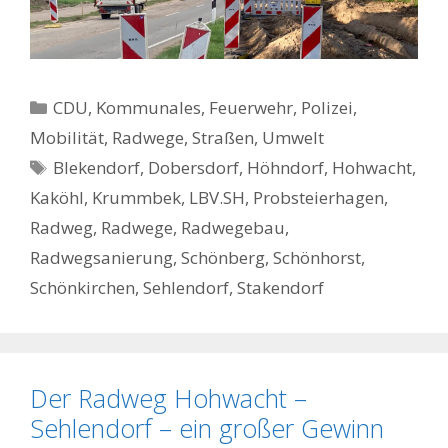
Kategorien
CDU
,
Kommunales, Feuerwehr, Polizei
,
Mobilität
,
Radwege, Straßen
,
Umwelt
Schlagwörter
Blekendorf
,
Dobersdorf
,
Höhndorf
,
Hohwacht
,
Kaköhl
,
Krummbek
,
LBV.SH
,
Probsteierhagen
,
Radweg
,
Radwege
,
Radwegebau
,
Radwegsanierung
,
Schönberg
,
Schönhorst
,
Schönkirchen
,
Sehlendorf
,
Stakendorf
Der Radweg Hohwacht –
Sehlendorf – ein großer Gewinn