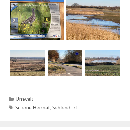
Kategorien
Umwelt
Schlagwörter
Schöne Heimat
,
Sehlendorf