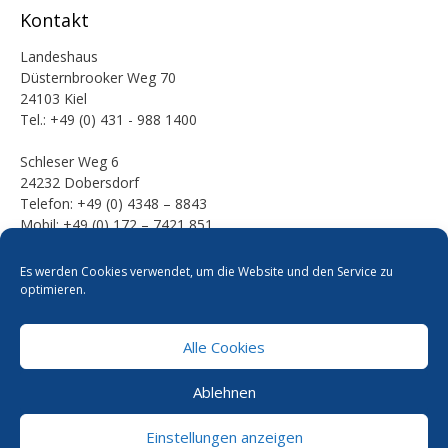
Kontakt
Landeshaus
Düsternbrooker Weg 70
24103 Kiel
Tel.: +49 (0) 431 - 988 1400
Schleser Weg 6
24232 Dobersdorf
Telefon: +49 (0) 4348 – 8843
Mobil: +49 (0) 172 – 7421 851
E-Mail:
Es werden Cookies verwendet, um die Website und den Service zu
mail [at] werner-kalinka [dot] de
optimieren.
Alle Cookies
Pressefotos
Datenschutzerklärung
Cookie-Richtlinie
Ablehnen
Kontakt
Impressum
Einstellungen anzeigen