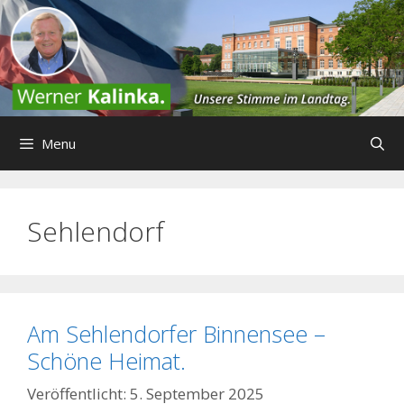
Zum
Inhalt
springen
Menu
Sehlendorf
Am Sehlendorfer Binnensee –
Schöne Heimat.
5. September 2025