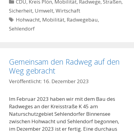
Kategorien
CDU
,
Kreis Plön
,
Mobilität
,
Radwege, Straßen
,
Sicherheit
,
Umwelt
,
Wirtschaft
Schlagwörter
Hohwacht
,
Mobilität
,
Radwegebau
,
Sehlendorf
Gemeinsam den Radweg auf den
Weg gebracht
16. Dezember 2023
Im Februar 2023 haben wir mit dem Bau des
Radweges an der Kreisstraße K 45 am
Naturschutzgebiet Sehlendorfer Binnensee
zwischen Hohwacht und Sehlendorf begonnen,
im Dezember 2023 ist er fertig. Eine durchaus