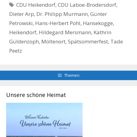
Schlagwörter
CDU Heikendorf
,
CDU Laboe-Brodersdorf
,
Dieter Arp
,
Dr. Philipp Murmann
,
Günter
Petrowski
,
Hans-Herbert Pohl
,
Hansekogge
,
Heikendorf
,
Hildegard Mersmann
,
Kathrin
Güldenzoph
,
Möltenort
,
Spätsommerfest
,
Tade
Peetz
Themen
Unsere schöne Heimat