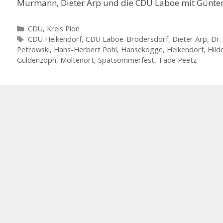
Murmann, Dieter Arp und die CDU Laboe mit Günter 
Kategorien
CDU
,
Kreis Plön
Schlagwörter
CDU Heikendorf
,
CDU Laboe-Brodersdorf
,
Dieter Arp
,
Dr.
Petrowski
,
Hans-Herbert Pohl
,
Hansekogge
,
Heikendorf
,
Hil
Güldenzoph
,
Möltenort
,
Spätsommerfest
,
Tade Peetz