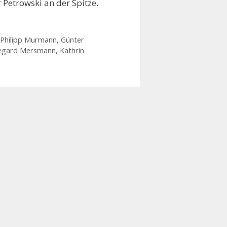
Petrowski an der Spitze.
 Philipp Murmann
,
Günter
degard Mersmann
,
Kathrin