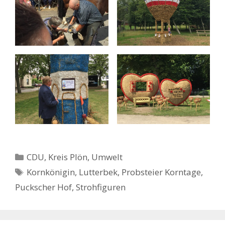
Kategorien
CDU
,
Kreis Plön
,
Umwelt
Schlagwörter
Kornkönigin
,
Lutterbek
,
Probsteier Korntage
,
Puckscher Hof
,
Strohfiguren