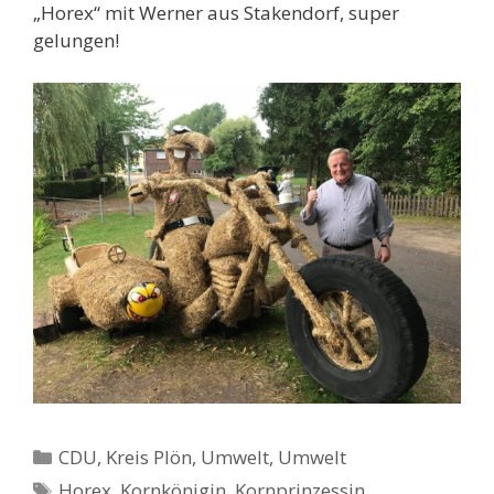
„Horex“ mit Werner aus Stakendorf, super
gelungen!
Kategorien
CDU
,
Kreis Plön
,
Umwelt
,
Umwelt
Schlagwörter
Horex
,
Kornkönigin
,
Kornprinzessin
,