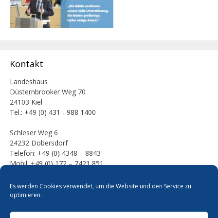
Kontakt
Landeshaus
Düsternbrooker Weg 70
24103 Kiel
Tel.: +49 (0) 431 - 988 1400
Schleser Weg 6
24232 Dobersdorf
Telefon: +49 (0) 4348 – 8843
Mobil: +49 (0) 172 – 7421 851
E-Mail:
Es werden Cookies verwendet, um die Website und den Service zu
mail [at] werner-kalinka [dot] de
optimieren.