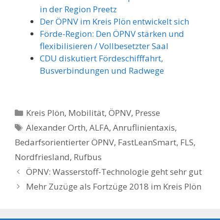
in der Region Preetz
Der ÖPNV im Kreis Plön entwickelt sich
Förde-Region: Den ÖPNV stärken und
flexibilisieren / Vollbesetzter Saal
CDU diskutiert Fördeschifffahrt,
Busverbindungen und Radwege
Kategorien
Kreis Plön
,
Mobilität
,
ÖPNV
,
Presse
Schlagwörter
Alexander Orth
,
ALFA
,
Anruflinientaxis
,
Bedarfsorientierter ÖPNV
,
FastLeanSmart
,
FLS
,
Nordfriesland
,
Rufbus
ÖPNV: Wasserstoff-Technologie geht sehr gut
Mehr Zuzüge als Fortzüge 2018 im Kreis Plön